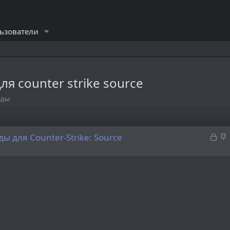
ьзователи
 counter strike source
нды
З
З
 для Counter-Strike: Source
а
а
к
к
р
р
ы
е
т
п
а
л
е