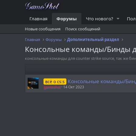
Главная
Форумы
Что нового?
Пол
Новые сообщения
Поиск сообщений
Главная
Форумы
Дополнительный раздел
Консольные команды/Бинды для
консольные команды для counter strike source, так же би
Консольные команды/Бинды
всё о cs:s
gameshot
14 Окт 2023