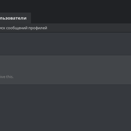
льзователи
иск сообщений профилей
ve this.