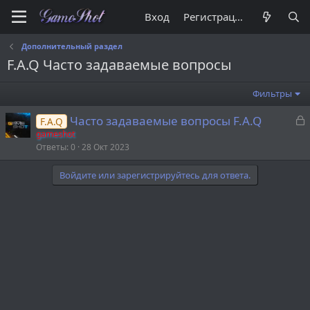
Вход
Регистрация
Дополнительный раздел
F.A.Q Часто задаваемые вопросы
Фильтры
З
Часто задаваемые вопросы F.A.Q
F.A.Q
а
gameshot
Ответы
0
28 Окт 2023
к
р
Войдите или зарегистрируйтесь для ответа.
т
а