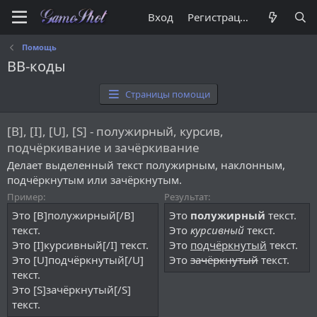
Вход
Регистрация
Помощь
BB-коды
Страницы помощи
[B], [I], [U], [S] - полужирный, курсив,
подчёркивание и зачёркивание
Делает выделенный текст полужирным, наклонным,
подчёркнутым или зачёркнутым.
Пример:
Результат:
Это [B]полужирный[/B]
Это
полужирный
текст.
текст.
Это
курсивный
текст.
Это [I]курсивный[/I] текст.
Это
подчёркнутый
текст.
Это [U]подчёркнутый[/U]
Это
зачёркнутый
текст.
текст.
Это [S]зачёркнутый[/S]
текст.