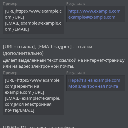
Пример:
Результат:
[URL]https://www.example.c
https://www.example.com
om[/URL]
example@example.com
[EMAIL]example@example.c
om[/EMAIL]
[URL=
ссылка
], [EMAIL=
адрес
] - ссылки
(дополнительно)
Делает выделенный текст ссылкой на интернет-страницу
или на адрес электронной почты.
Пример:
Результат:
[URL=https://www.example.
Перейти на example.com
com]Перейти на
Моя электронная почта
example.com[/URL]
[EMAIL=example@example.
com]Моя электронная
почта[/EMAIL]
[USER=
ID
] - ссылка на профиль