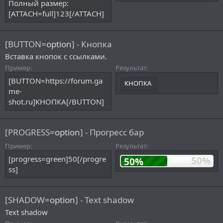
Полный размер:
[ATTACH=full]123[/ATTACH]
[BUTTON=
option
] - Кнопка
Вставка кнопок с ссылками.
Пример:
Результат:
[BUTTON=https://forum.ga
КНОПКА
me-
shot.ru]КНОПКА[/BUTTON]
[PROGRESS=
option
] - Прогресс бар
Пример:
Результат:
[progress=green]50[/progre
50%
50%
ss]
[SHADOW=
option
] - Text shadow
Text shadow