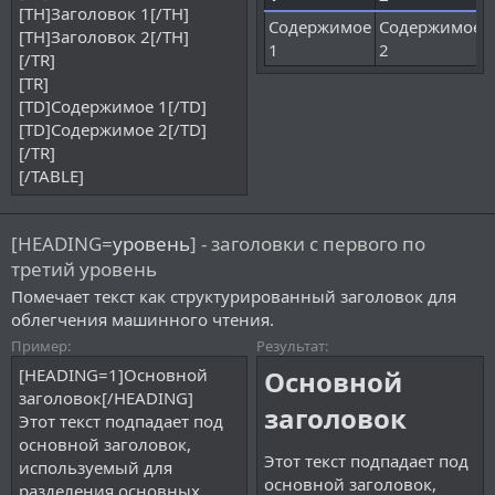
[TH]Заголовок 1[/TH]
Содержимое
Содержимое
[TH]Заголовок 2[/TH]
1
2
[/TR]
[TR]
[TD]Содержимое 1[/TD]
[TD]Содержимое 2[/TD]
[/TR]
[/TABLE]
[HEADING=
уровень
] - заголовки с первого по
третий уровень
Помечает текст как структурированный заголовок для
облегчения машинного чтения.
Пример:
Результат:
[HEADING=1]Основной
Основной
заголовок[/HEADING]
заголовок​
Этот текст подпадает под
основной заголовок,
Этот текст подпадает под
используемый для
основной заголовок,
разделения основных