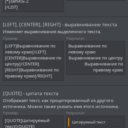
[*]Запись 2
[/LIST]
[LEFT], [CENTER], [RIGHT] - выравнивание текста
Изменяет выравнивание выделенного текста.
Пример:
Результат:
[LEFT]Выравнивание по
Выравнивание по
левому краю[/LEFT]
левому краю​
[CENTER]Выравнивание по
Выравнивание по центру​
центру[/CENTER]
Выравнивание по
[RIGHT]Выравнивание по
правому краю​
правому краю[/RIGHT]
[QUOTE] - цитата текста
Отображает текст, как процитированный из другого
источника. Можно также указать имя этого источника.
Пример:
Результат:
[QUOTE]Цитируемый
Цитируемый текст
текст[/QUOTE]