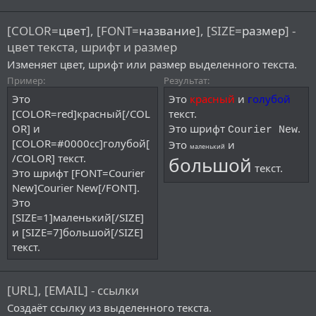
[COLOR=
цвет
], [FONT=
название
], [SIZE=
размер
] -
цвет текста, шрифт и размер
Изменяет цвет, шрифт или размер выделенного текста.
Пример:
Результат:
Это
Это
красный
и
голубой
[COLOR=red]красный[/COL
текст.
OR] и
Это шрифт
.
Courier New
[COLOR=#0000cc]голубой[
Это
и
маленький
/COLOR] текст.
большой
текст.
Это шрифт [FONT=Courier
New]Courier New[/FONT].
Это
[SIZE=1]маленький[/SIZE]
и [SIZE=7]большой[/SIZE]
текст.
[URL], [EMAIL] - ссылки
Создаёт ссылку из выделенного текста.