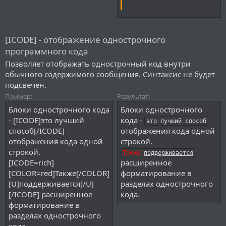
[ICODE] - отображение однострочного
программного кода
Позволяет отображать однострочный код внутри
обычного содержимого сообщения. Синтаксис не будет
подсвечен.
Пример:
Результат:
Блоки однострочного кода
Блоки однострочного
- [ICODE]это лучший
кода -
это лучший способ
способ[/ICODE]
отображения кода одной
отображения кода одной
строкой.
строкой.
Также
поддерживается
[ICODE=rich]
расширенное
[COLOR=red]Также[/COLOR]
форматирование в
[U]поддерживается[/U]
разделах однострочного
[/ICODE] расширенное
кода.
форматирование в
разделах однострочного