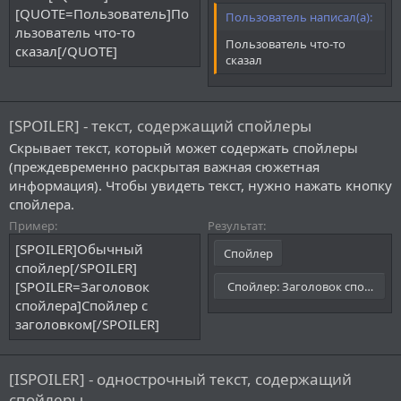
[QUOTE=Пользователь]По
Пользователь написал(а):
льзователь что-то
Пользователь что-то
сказал[/QUOTE]
сказал
[SPOILER] - текст, содержащий спойлеры
Скрывает текст, который может содержать спойлеры
(преждевременно раскрытая важная сюжетная
информация). Чтобы увидеть текст, нужно нажать кнопку
спойлера.
Пример:
Результат:
[SPOILER]Обычный
Спойлер
спойлер[/SPOILER]
[SPOILER=Заголовок
Спойлер:
Заголовок спойлера
спойлера]Спойлер с
заголовком[/SPOILER]
[ISPOILER] - однострочный текст, содержащий
спойлеры