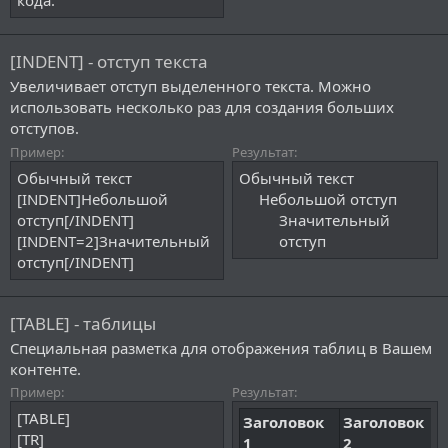
кода.
[INDENT] - отступ текста
Увеличивает отступ выделенного текста. Можно
использовать несколько раз для создания больших
отступов.
Пример:
Результат:
Обычный текст
Обычный текст
[INDENT]Небольшой
Небольшой отступ​
отступ[/INDENT]
Значительный
[INDENT=2]Значительный
отступ​
отступ[/INDENT]
[TABLE] - таблицы
Специальная разметка для отображения таблиц в Вашем
контенте.
Пример:
Результат:
[TABLE]
Заголовок
Заголовок
[TR]
1
2