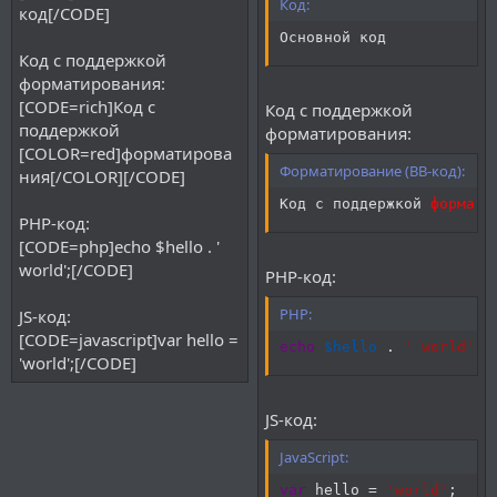
Код:
код[/CODE]
Основной код
Код с поддержкой
форматирования:
[CODE=rich]Код с
Код с поддержкой
поддержкой
форматирования:
[COLOR=red]форматирова
Форматирование (BB-код):
ния[/COLOR][/CODE]
Код с поддержкой 
формати
PHP-код:
[CODE=php]echo $hello . '
world';[/CODE]
PHP-код:
PHP:
JS-код:
[CODE=javascript]var hello =
echo
$hello
.
' world'
;
'world';[/CODE]
JS-код:
JavaScript:
var
 hello 
=
'world'
;