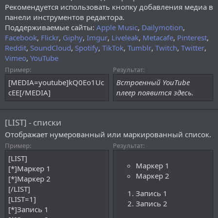
Рекомендуется использовать кнопку добавления медиа в
панели инструментов редактора.
Поддерживаемые сайты:
Apple Music
,
Dailymotion
,
Facebook
,
Flickr
,
Giphy
,
Imgur
,
Liveleak
,
Metacafe
,
Pinterest
,
Reddit
,
SoundCloud
,
Spotify
,
TikTok
,
Tumblr
,
Twitch
,
Twitter
,
Vimeo
,
YouTube
Пример:
Результат:
[MEDIA=youtube]kQ0Eo1Uc
Встроенный YouTube
cEE[/MEDIA]
плеер появится здесь.
[LIST] - списки
Отображает нумерованный или маркированный список.
Пример:
Результат:
[LIST]
Маркер 1
[*]Маркер 1
Маркер 2
[*]Маркер 2
[/LIST]
Запись 1
[LIST=1]
Запись 2
[*]Запись 1