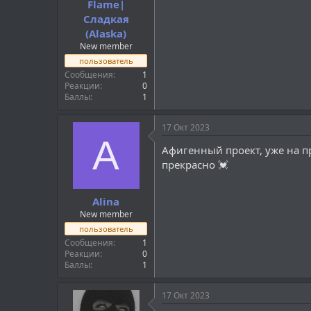
Flame|
Сладкая
(Alaska)
New member
пользователь
Сообщения
1
Реакции
0
Баллы
1
17 Окт 2023
A
Афигенный проект, уже на п
прекрасно 💓
Alina
New member
пользователь
Сообщения
1
Реакции
0
Баллы
1
17 Окт 2023