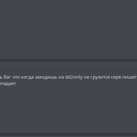
баг что когда заходишь на dd2only не грузится серв пишет Co
опадает