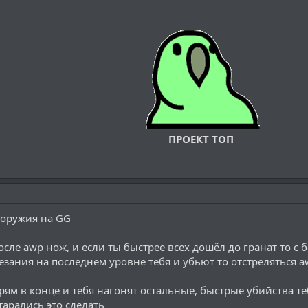
ПРОЕКТ ТОП
 оружия на GG
после awp нож, и если ты быстрее всех дошёл до гранат то с
резания на последнем уровне тебя и убьют то отстреляться a
рям в конце и тебя нагонят остальные, быстрые убийства т
тарались это сделать