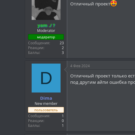
Отличный проект
yam ./ ?
Moderator
модератор
Сообщения
23
Реакции
2
Баллы
3
4 Фев 2024
D
Отличный проект только есть 
под другим айпи ошибка пр
Dima
New member
пользователь
Сообщения
1
Реакции
0
Баллы
1