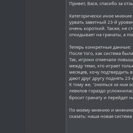
Привет, Вася, спасибо за отз
Момент с тем что одной гранат
кинуть в кучу, получалось не 
Категорически иное мнение у
урвать заветный 23-й уровень
Всё таки за возврат старой оче
очень короткий. Также, не ст
откидывает на гранаты, а по
Теперь конкретные данные:
После того, как система был
Так, игроки отмечали повыш
между теми, кто играет толь
месяцев, хочу подтвердить в
дают друг другу поднять 23-
К тому же,
"гнаться за ним о
левелов гораздо усложнилась
бросит гранату и перейдет н
По моему мнению и мнению 
сказать: наша новая систем