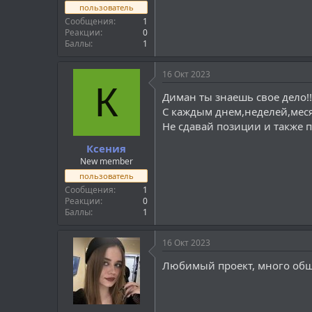
пользователь
Сообщения
1
Реакции
0
Баллы
1
16 Окт 2023
К
Диман ты знаешь свое дело!!
С каждым днем,неделей,меся
Не сдавай позиции и также 
Ксения
New member
пользователь
Сообщения
1
Реакции
0
Баллы
1
16 Окт 2023
Любимый проект, много общ