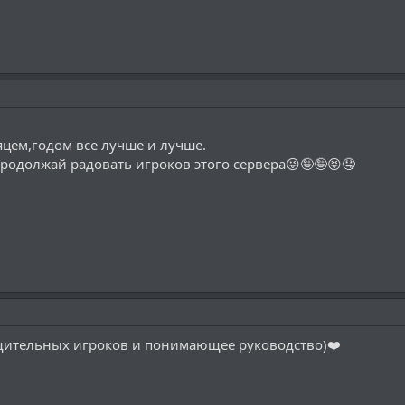
цем,годом все лучше и лучше.
продолжай радовать игроков этого сервера😜🤪🤪😝🤤
ительных игроков и понимающее руководство)❤️