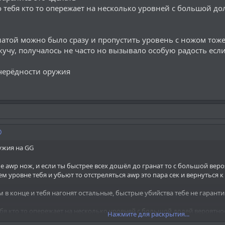
 тебя кто то опережает на несколько уровней с большой до
атой можно было сразу и пропустить уровень с ножом тоже 
 кучу, получалось не часто но вызывало особую радость есл
очерёдности оружия
ужия на GG
ле awp нож, и если ты быстрее всех дошёл до гранат то с большой веро
м уровне тебя и убьют то отстреляться awp это пара сек и вернуться к
 в конце и тебя нагонят остальные, быстрые убийства тебе не гарант
ебя кто то опережает на несколько уровней с большой долей вероятнос
Нажмите для раскрытия...