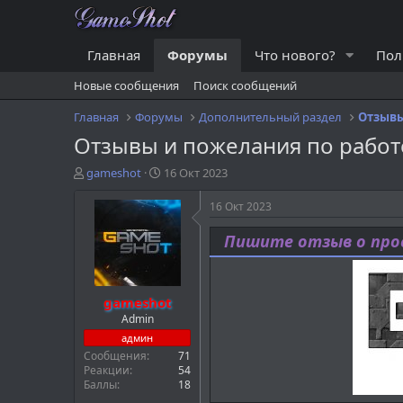
Главная
Форумы
Что нового?
Пол
Новые сообщения
Поиск сообщений
Главная
Форумы
Дополнительный раздел
Отзывы и пожелания по работ
А
Д
gameshot
16 Окт 2023
в
а
т
т
16 Окт 2023
о
а
р
н
Пишите отзыв о прое
т
а
е
ч
м
а
gameshot
ы
л
а
Admin
админ
Сообщения
71
Реакции
54
Баллы
18