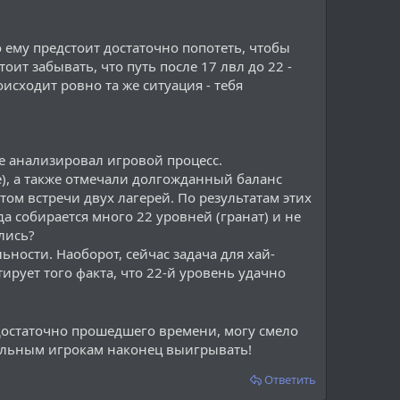
рта, стараешься не кидать куда попало а стараться
о ему предстоит достаточно попотеть, чтобы
оит забывать, что путь после 17 лвл до 22 -
оисходит ровно та же ситуация - тебя
же анализировал игровой процесс.
е), а также отмечали долгожданный баланс
стом встречи двух лагерей. По результатам этих
а собирается много 22 уровней (гранат) и не
лись?
ьности. Наоборот, сейчас задача для хай-
тирует того факта, что 22-й уровень удачно
остаточно прошедшего времени, могу смело
 сильным игрокам наконец выигрывать!
Ответить