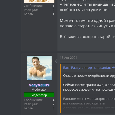
пользователь
А теперь если ты видишь что
Сообщения
1
особого смысла уже и нет
Реакции
0
Баллы
1
Момент с тем что одной гран
попало а стараться кинуть в
Всё таки за возврат старой 
18 Авг 2024
Вася Раздуплятор написал(а):
Отзыв о новом очерёдности ор
vasya2009
Сейчас после гранат awp, а пос
процессе зарезания на последне
Moderator
модератор
Раньше же ты мог застрять прям
Сообщения
4
все старались это сделать
Реакции
2
А теперь если ты видишь что т
Баллы
3
и нет