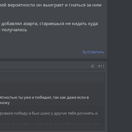
лей вероятности он выиграет и гнаться за ним
добавлял азарта, стараешься не кидать куда
и получалось
Ответить
#11
ятностью ты уже и победил, так как даже если в
 ножу
ировали победу и был шанс у других тебя догонять и
ти он выиграет и гнаться за ним особого смысла уже