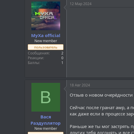
12 Мар 2024
MyXa official
New member
пользователь
Сообщения
2
Реакции
0
Баллы
1
18 Авг 2024
В
Отзыв о новом очерёдности
Сейчас после гранат awp, а 
как даже если в процессе за
Вася
Раздуплятор
Раньше же ты мог застрять п
New member
других тебя догонять и все с