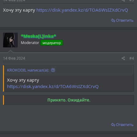
Хочу эту карту
https://disk.yandex.kz/d/TOA6WsIZXdCrvQ
Ответить
*Meska[L]inka*
Moderator
модератор
14 Фев 2024
#4
KROKODIL написал(а):
Хочу эту карту
https://disk.yandex.kz/d/TOA6WsIZXdCrvQ
Принято. Ожидайте.
Ответить