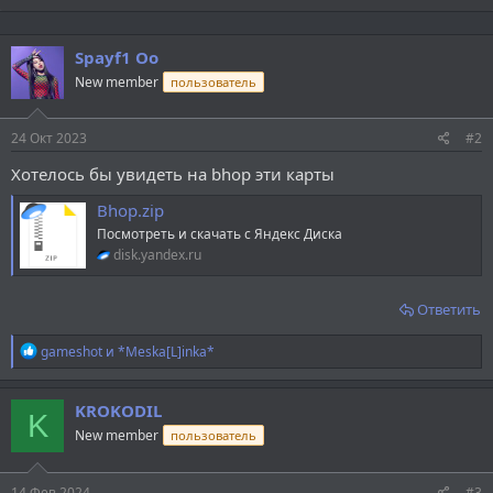
Spayf1 Oo
New member
пользователь
24 Окт 2023
#2
Хотелось бы увидеть на bhop эти карты
Bhop.zip
Посмотреть и скачать с Яндекс Диска
disk.yandex.ru
Ответить
Р
gameshot
и
*Meska[L]inka*
е
а
к
KROKODIL
K
ц
New member
пользователь
и
и
:
14 Фев 2024
#3