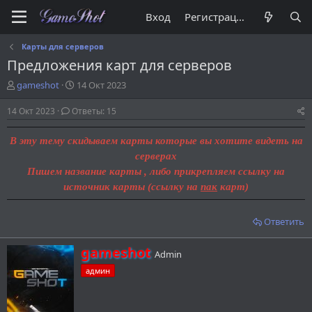
Вход
Регистрация
Карты для серверов
Предложения карт для серверов
А
Д
gameshot
14 Окт 2023
в
а
т
т
14 Окт 2023
Ответы: 15
о
а
р
н
В эту тему скидываем карты которые вы хотите видеть на
т
а
серверах
е
ч
Пишем название карты , либо прикрепляем ссылку на
м
а
ы
л
источник карты (ссылку на
пак
карт)
а
Ответить
А
gameshot
Admin
в
админ
т
о
р