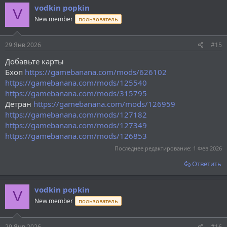
vodkin popkin
V
New member
пользователь
29 Янв 2026
#15
Добавьте карты
Бхоп
https://gamebanana.com/mods/626102
https://gamebanana.com/mods/125540
https://gamebanana.com/mods/315795
Детран
https://gamebanana.com/mods/126959
https://gamebanana.com/mods/127182
https://gamebanana.com/mods/127349
https://gamebanana.com/mods/126853
Последнее редактирование:
1 Фев 2026
Ответить
vodkin popkin
V
New member
пользователь
29 Янв 2026
#16