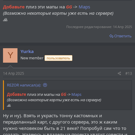
Добавьте
плиз эти мапы на
GG
->
Maps
(Возможно некоторые карты уже есть на сервере)
🙏
Последнее редактирование:
14 Апр 2025
Ответить
Yurka
Y
New member
пользователь
14 Апр 2025
#13
REZOR написал(а):
Добавьте
плиз эти мапы на
GG
->
Maps
(Возможно некоторые карты уже есть на сервере)
🙏
Ну и ну). Взять и украсть тонну кастомных и
переделанный карт, с другого сервера, это ж каким
нужно человеком быть в 21 веке? Попробуй сам что то
создать. Надеюсь у владельца проекта хватит совести и