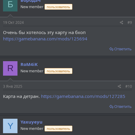
Бородач
Б
New member
пользователь
19 Окт 2024
#9
Очень бы хотелось эту карту на бхоп
https://gamebanana.com/mods/125694
Ответить
RoM4iK
R
New member
пользователь
3 Янв 2025
#10
Карта на детран.
https://gamebanana.com/mods/127285
Ответить
Yaxuyeyu
Y
New member
пользователь