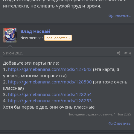
интеллекта, не сливать чужой труд и время.
Ответить
Влад Насвай
New member
пользователь
5 Июн 2025
#14
Добавьте эти карты плиз:
1.
https://gamebanana.com/mods/127642
(эта карта, я
уверен, многим понравится)
2.
https://gamebanana.com/mods/128590
(эта тоже очень
классная)
3.
https://gamebanana.com/mods/128254
4.
https://gamebanana.com/mods/128253
Хотя бы первые две, они очень классные
Последнее редактирование:
1 Ноя 2025
Ответить