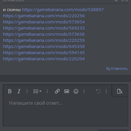
и скины
https://gamebanana.com/mods/538897
https://gamebanana.com/mods/220256
https://gamebanana.com/mods/573654
https://gamebanana.com/mods/569233
https://gamebanana.com/mods/573636
https://gamebanana.com/mods/220259
https://gamebanana.com/mods/645358
https://gamebanana.com/mods/594145
https://gamebanana.com/mods/220204
Ответить
Нумерованный список
Жирный
Курсив
Дополнительно...
Список
Дополнительно...
Вставить ссылку
Вставить изображение
Смайлы
Дополнительно...
Отменить
Дополнительн
Предп
Маркированный список
Напишите свой ответ...
По левому краю
9
Обычный
Сохранить черновик
Arial
Размер шрифта
Выравнивание
Цитата
Повторить
Медиа
Переключить режим работы редактора
Цвет текста
Формат параграфа
Вставить таблицу
Удалить форматирование
Шрифт
Вставить горизонтальную линию
Черновики
Зачёркнутый
Спойлер
Подчёркнутый
Код
Однострочный код
Однострочный спойлер
Увеличить отступ
10
Удалить черновик
По центру
Заголовок 1
Book Antiqua
Уменьшить отступ
12
Courier New
По правому краю
Заголовок 2
15
Georgia