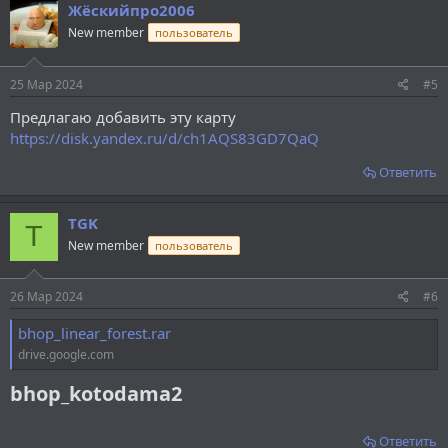
Жёскийпро2006
New member
пользователь
25 Мар 2024
#5
Предлагаю добавить эту карту
https://disk.yandex.ru/d/ch1AQS83GD7QaQ
Ответить
TGK
T
New member
пользователь
26 Мар 2024
#6
bhop_linear_forest.rar
drive.google.com
bhop_kotodama2​
Ответить