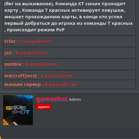
(бег на выживание), Команда КТ синих проходит
карту , Команда Т красных активирует ловушки,
мешает прохождению карты, в конце кто успел
первый добраться до игрока из команды Т красных
, происходит режим PvP
trikz :
В разработке
jail :
В разработке
zombie :
В разработке
warcraft[wcs] :
В разработке
маньяк сервер :
В разработке
А
gameshot
Admin
в
админ
т
о
р