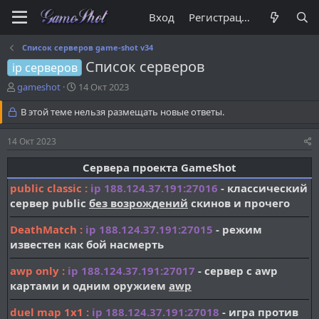
Вход
Регистрация
Список серверов game-shot v34
Список серверов
ip серверов
А
Д
gameshot
14 Окт 2023
в
а
т
В этой теме нельзя размещать новые ответы.
т
о
а
р
н
14 Окт 2023
т
а
е
ч
Сервера проекта GameShot​
м
а
public classic :
ip
188.124.37.191:27016
- классический
ы
л
а
сервер public
без возрождений
скинов и прочего
DeathMatch
:
ip
188.124.37.191:27015
- режим
известен как бой насмерть
awp only
:
ip
188.124.37.191:27017
- сервер с awp
картами и одним оружием
awp
duel map 1x1
:
ip
188.124.37.191:27018
- игра против