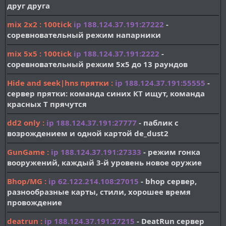
друг друга
mix 2x2
: 100tick
ip
188.124.37.191:27222
-
соревновательный режим напарники
mix 5x5
: 100tick
ip
188.124.37.191:2222
-
соревновательный режим 5x5 до 13 раундов
Hide and seek|hns прятки
:
ip
188.124.37.191:55555
-
сервер прятки: команда синих КТ ищут, команда
красных T прячутся
dd2 only :
ip
188.124.37.191:27777
- паблик с
возрождением и одной картой de_dust2
GunGame :
ip
188.124.37.191:27333
- режим гонка
вооружений, каждый 3-й уровень новое оружие
Bhop/MG :
ip
62.122.214.108:27015
- bhop сервер,
разнообразные карты, стили, хорошее время
провождение
deatrun :
ip 188.124.37.191:27215
- DeatRun сервер